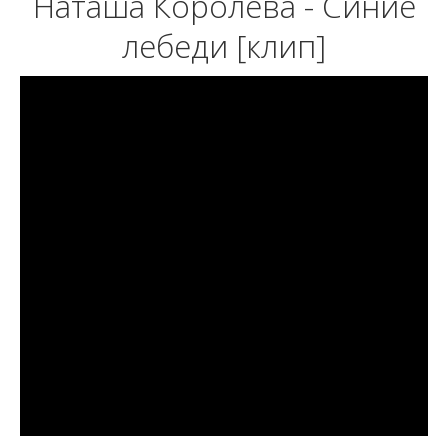
Наташа Королева - Синие
лебеди [клип]