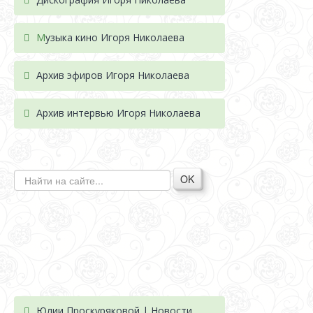
М
узыка кино Игоря Николаева
Архив эфиров Игоря Николаева
Архив интервью Игоря Николаева
OK
Юлии Проскуряковой | Новости