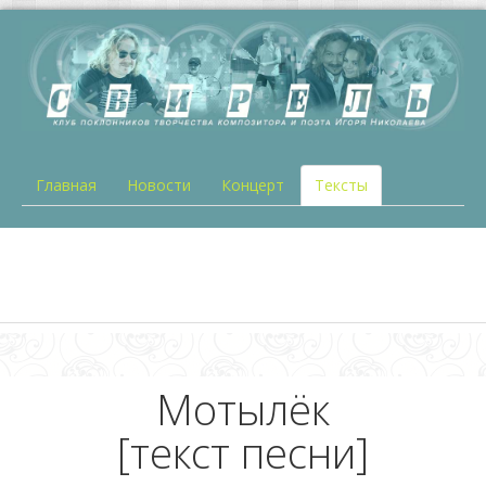
Главная
Новости
Концерт
Тексты
Мотылёк
[текст песни]