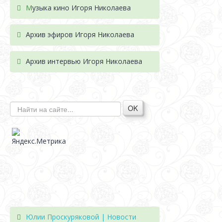
М
узыка кино Игоря Николаева
Архив эфиров Игоря Николаева
Архив интервью Игоря Николаева
OK
Юлии Проскуряковой | Новости