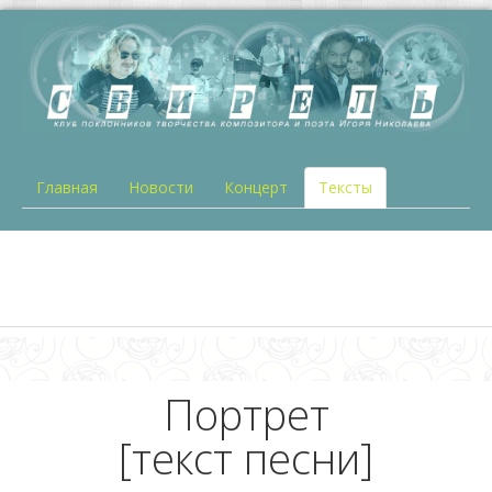
Главная
Новости
Концерт
Тексты
Портрет
[текст песни]