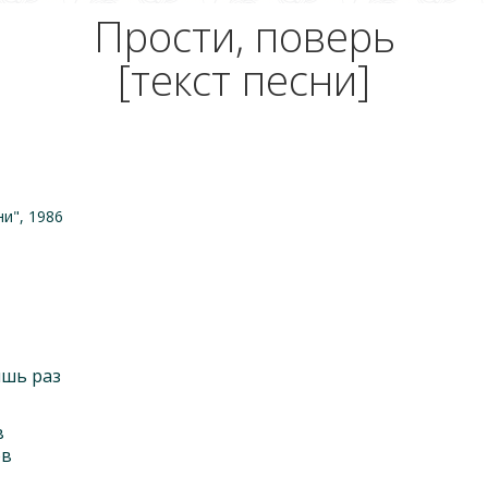
Прости, поверь
[текст песни]
и", 1986
ишь раз
в
ов