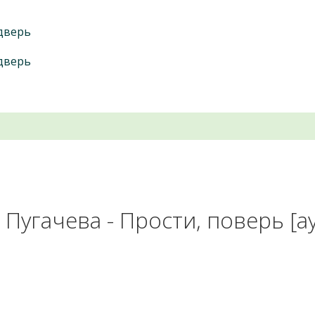
 дверь
 дверь
 Пугачева - Прости, поверь [а