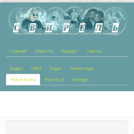
Главная
Новости
Концерт
Тексты
Видео
СМИ
Радио
Песня года
Новая волна
Фактор-А
Конкурс