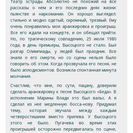
Театр эстрады. Абсолютно не похожий на все
рассказы о нём и его последних днях жизни:
пьянстве и наркомании. Он хорошо выглядел:
стильно и модно одетый, скромный, трезвый. Ему
очень понравились моя аранжировка и проигрыш.
Все его ждали на концерте, и он обещал прийти.
Но, по трагическому совпадению, 25 июля 1980
года, в день премьеры, Высоцкого не стало. Был
разгар Олимпиады, у людей был праздник. Все
знали о его смерти, но со сцены нельзя было
говорить об этом. Когда прозвучала его песня, не
было аплодисментов. Возникла спонтанная минута
молчания.
Счастлив, что мне, по сути, пацану, доверили
сделать аранжировку к песне Высоцкого «Беда». В
исполнении Марины Влади это был вальс. А я
сделал из неё медленную босса-нову. Придумал
тему, которая звучала между каждым
четверостишием вместо припева. У Высоцкого
этого не было. Пугачева во время этих
проигрышей осторожно передвигалась по сцене,