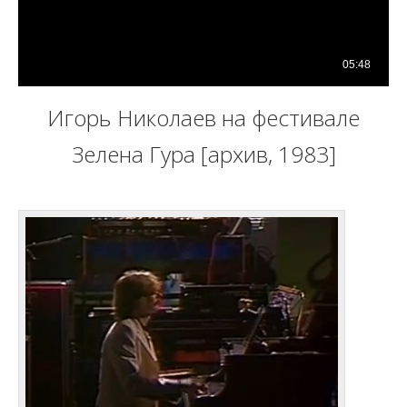
Игорь Николаев на фестивале
Зелена Гура [архив, 1983]