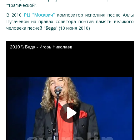
"трагической".
В 2010
РЦ "Москвич"
композитор исполнил песню Аллы
Пугачевой на правах соавтора почтив память великого
человека песней "
Беда
" (10 июня 2010)