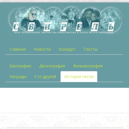
Главная
Новости
Концерт
Тексты
Биография
Дискография
Фильмография
Награды
Сто друзей
История песни