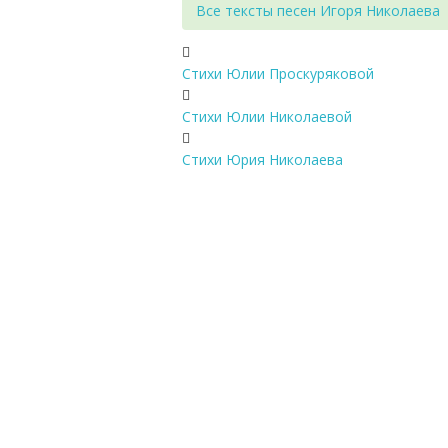
Все тексты песен Игоря Николаева
Стихи Юлии Проскуряковой
Стихи Юлии Николаевой
Стихи Юрия Николаева