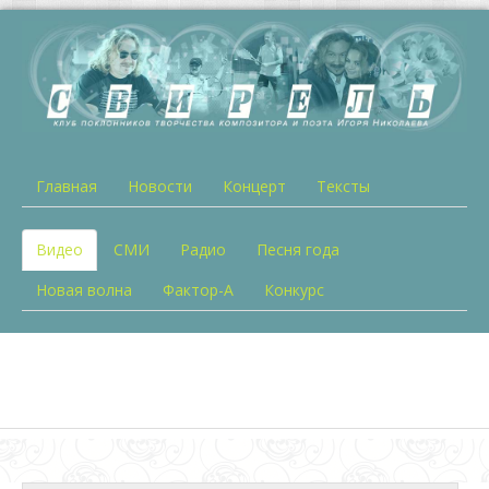
Главная
Новости
Концерт
Тексты
Видео
СМИ
Радио
Песня года
Новая волна
Фактор-А
Конкурс