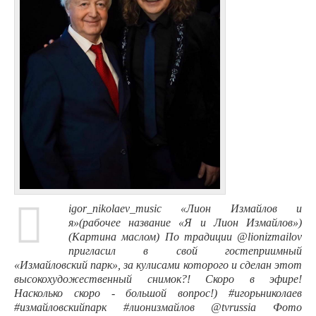
igor_nikolaev_music «Лион Измайлов и
я»(рабочее название «Я и Лион Измайлов»)
(Картина маслом) По традиции @lionizmailov
пригласил в свой гостеприимный
«Измайловский парк», за кулисами которого и сделан этот
высокохудожественный снимок?! Скоро в эфире!
Насколько скоро - большой вопрос!) #игорьниколаев
#измайловскийпарк #лионизмайлов @tvrussia Фото