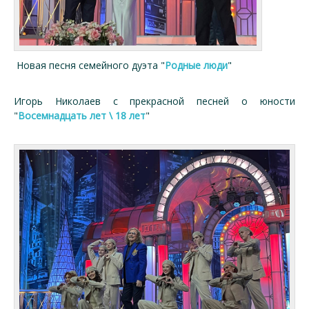
Новая песня семейного дуэта "
Родные люди
"
Игорь Николаев с прекрасной песней о юности
"
Восемнадцать лет \ 18 лет
"