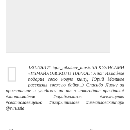
13\12\2017\\ igor_nikolaev_music ЗА КУЛИСАМИ
«ИЗМАЙЛОВСКОГО ПАРКА»: Лион Измайлов
подарил свою новую книгу, Юрий Маликов
рассказал свежую байку...) Спасибо Лиону за
приглашение и увидимся на тв в новогодние праздники!
#лионизмайлов #юриймаликов #левлещенко
#святославещенко #игорьниколаев #измайловскийпарк
@tvrussia