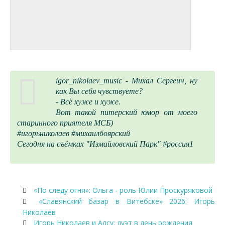
igor_nikolaev_music - Михал Сергеич, ну
как Вы себя чувствуете?
- Всё хуже и хуже.
Вот такой питерский юмор от моего
старинного приятеля МСБ)
#игорьниколаев #михаилбоярский
Сегодня на съёмках "Измайловский Парк" #россия1
«По следу огня»: Ольга - роль Юлии Проскуряковой
«Славянский базар в Витебске» 2026: Игорь
Николаев
Игорь Николаев и Алсу: дуэт в день рождения