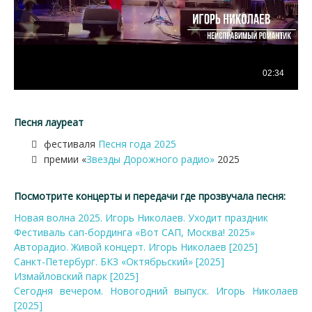
Песня лауреат
фестиваля
Песня года 2025
премии «
Звезды Дорожного радио»
2025
Посмотрите концерты и передачи где прозвучала песня:
Новая волна 2025. Игорь Николаев. Уходит праздник
Фестиваль сап-бординга «Вот САП, Москва! 2025»
Авторадио. Живой концерт. Игорь Николаев [2025]
Санкт-Петербург. БКЗ «Октябрьский» [2025]
Измайловский парк [2025]
Сегодня вечером. Новогодний выпуск. Игорь Николаев
[2025]