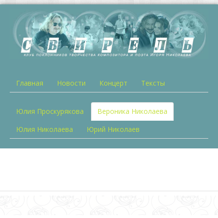
Главная
Новости
Концерт
Тексты
Юлия Проскурякова
Вероника Николаева
Юлия Николаева
Юрий Николаев