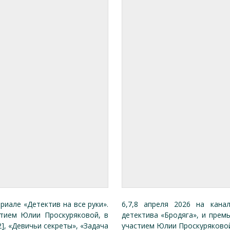
иале «Детектив на все руки».
6,7,8 апреля 2026 на кана
тием Юлии Проскуряковой, в
детектива «Бродяга», и прем
2], «Девичьи секреты», «Задача
участием Юлии Проскуряковой