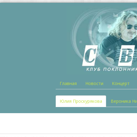
Главная
Новости
Концерт
Юлия Проскурякова
Вероника Н