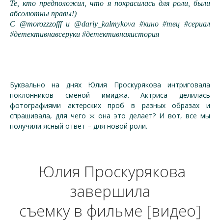
Те, кто предположил, что я покрасилась для роли, были
абсолютны правы!)
С @morozzzofff и @dariy_kalmykova #кино #твц #сериал
#детективнавсеруки #детективнаяистория
Буквально на днях Юлия Проскурякова интриговала
поклонников сменой имиджа. Актриса делилась
фотографиями актерских проб в разных образах и
спрашивала, для чего ж она это делает? И вот, все мы
получили ясный ответ – для новой роли.
Юлия Проскурякова
завершила
съемку в фильме [видео]