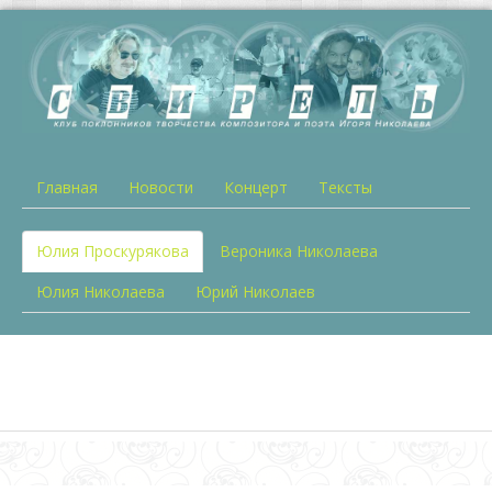
Главная
Новости
Концерт
Тексты
Юлия Проскурякова
Вероника Николаева
Юлия Николаева
Юрий Николаев