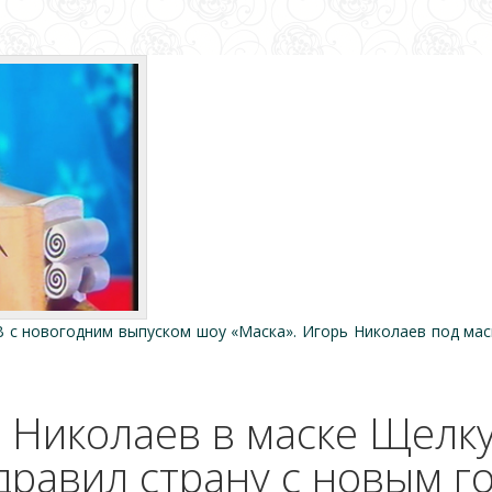
В с новогодним выпуском шоу «Маска». Игорь Николаев под ма
 Николаев в маске Щелк
дравил страну с новым г