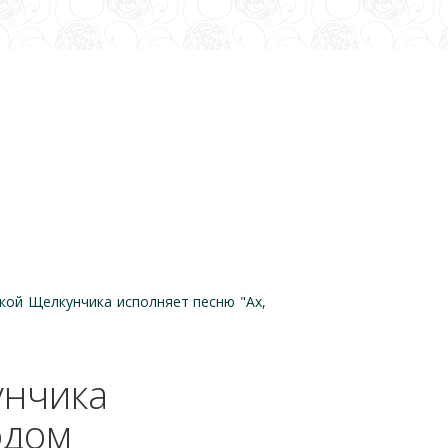
ской Щелкунчика исполняет песню "Ах,
унчика
одом