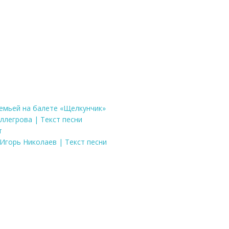
 семьей на балете «Щелкунчик»
Аллегрова | Текст песни
т
 Игорь Николаев | Текст песни