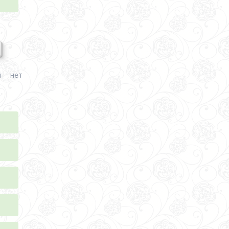
а
и нет
я