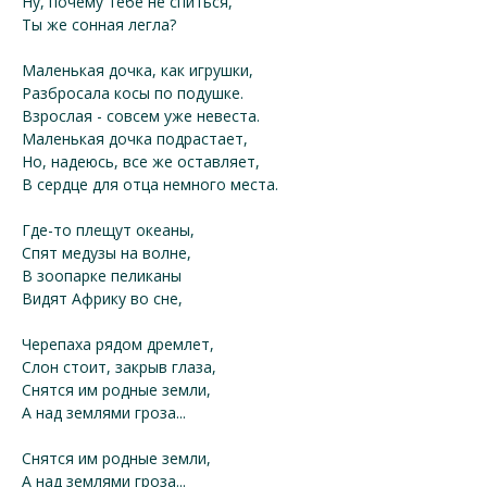
Ну, почему тебе не спиться,
Ты же сонная легла?
Маленькая дочка, как игрушки,
Разбросала косы по подушке.
Взрослая - совсем уже невеста.
Маленькая дочка подрастает,
Но, надеюсь, все же оставляет,
В сердце для отца немного места.
Где-то плещут океаны,
Спят медузы на волне,
В зоопарке пеликаны
Видят Африку во сне,
Черепаха рядом дремлет,
Слон стоит, закрыв глаза,
Снятся им родные земли,
А над землями гроза...
Снятся им родные земли,
А над землями гроза...