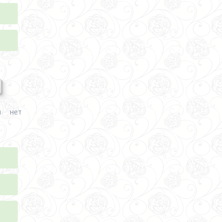
а
и нет