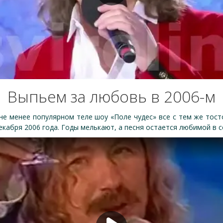
Выпьем за любовь в 2006-м
е менее популярном теле шоу «Поле чудес» все с тем же тост
екабря 2006 года. Годы мелькают, а песня остается любимой в с