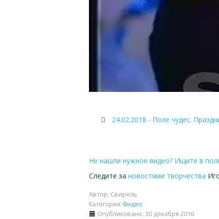
24.02.2018 - Поле чудес. Празд
Не нашли нужное видео? Ищите в пол
Следите за
новостями творчества
Иго
Автор:
Свирель
Категория:
Видео
Опубликовано: 30 декабря 2016