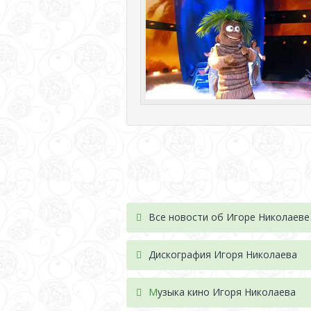
Все новости об Игоре Николаеве
Дискография Игоря Николае
ва
М
узыка кино Игоря Николаева