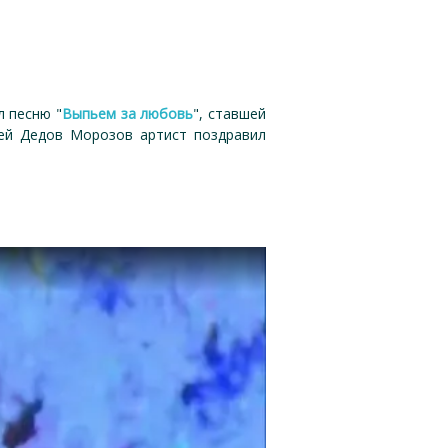
л песню "
Выпьем за любовь
", ставшей
ей Дедов Морозов артист поздравил