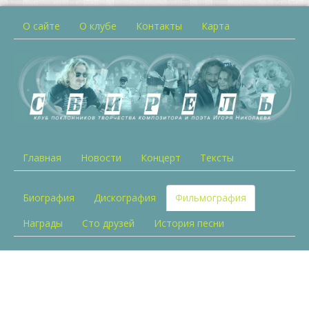
О сайте
О клубе
Контакты
Карта
Главная
Новости
Концерт
Тексты
Биография
Дискография
Фильмография
Награды
Сто друзей
История песни