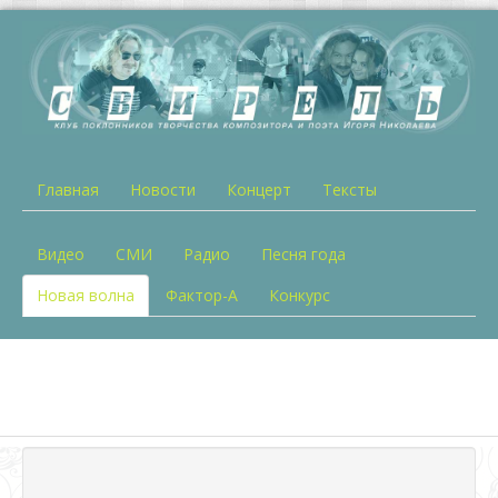
Главная
Новости
Концерт
Тексты
Видео
СМИ
Радио
Песня года
Новая волна
Фактор-А
Конкурс