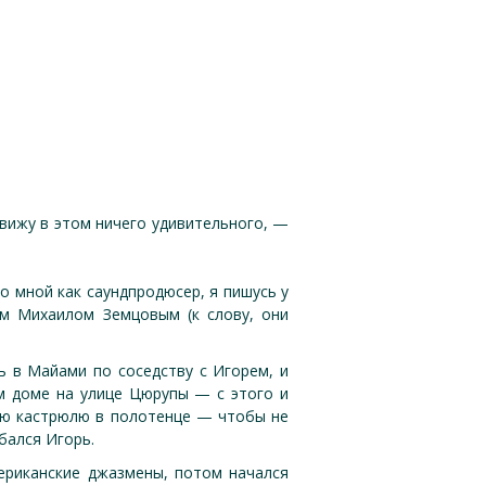
 вижу в этом ничего удивительного, —
о мной как саундпродюсер, я пишусь у
ем Михаилом Земцовым (к слову, они
ь в Майами по соседству с Игорем, и
ом доме на улице Цюрупы — с этого и
ную кастрюлю в полотенце — чтобы не
бался Игорь.
ериканские джазмены, потом начался