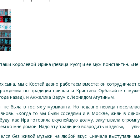
таши Королевой Ирина (певица Руся) и ее муж Константин. «Не
х сына, мы с Костей давно работаем вместе: он сотрудничает с
 рождения по традиции пришли и Кристина Орбакайте с муж
года назад), и Анжелика Варум с Леонидом Агутиным.
т не была в гостях у музыканта. Но недавно певица поселилас
 вновь. «Когда-то мы были соседями и в Москве, жили в одн
абуду, как Ира готовила вкуснейшую долму, закутывала огром
ем ко мне домой. Надо эту традицию возродить и здесь», — улы
елся без живой музыки на любой вкус. Сначала выступали ам