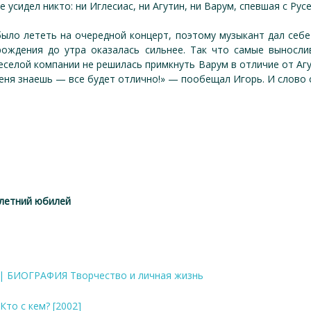
е усидел никто: ни Иглесиас, ни Агутин, ни Варум, спевшая с Рус
ыло лететь на очередной концерт, поэтому музыкант дал себе 
рождения до утра оказалась сильнее. Так что самые выносли
веселой компании не решилась примкнуть Варум в отличие от Агу
еня знаешь — все будет отлично!» — пообещал Игорь. И слово 
-летний юбилей
"
 | БИОГРАФИЯ Творчество и личная жизнь
Кто с кем? [2002]