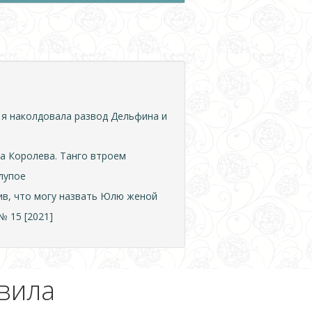
 я наколдовала развод Дельфина и
а Королева. Танго втроем
лупое
лив, что могу назвать Юлю женой
 15 [2021]
авила