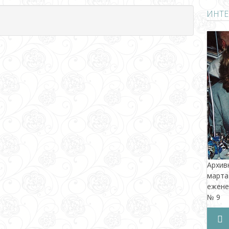
ИНТЕ
Архив
март
ежене
№ 9