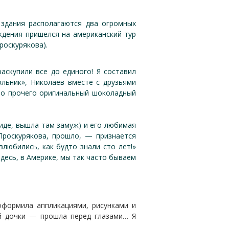
 здания располагаются два огромных
ождения пришелся на американский тур
роскурякова).
аскупили все до единого! Я составил
льник», Николаев вместе с друзьями
мо прочего оригинальный шоколадный
иде, вышла там замуж) и его любимая
Проскурякова, прошло, — признается
любились, как будто знали сто лет!»
десь, в Америке, мы так часто бываем
формила аппликациями, рисунками и
ой дочки — прошла перед глазами… Я