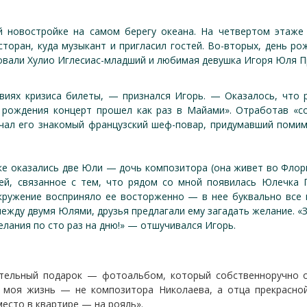
 новостройке на самом берегу океана. На четвертом этаже
торан, куда музыкант и пригласил гостей. Во-вторых, день р
вовали Хулио Иглесиас-младший и любимая девушка Игоря Юля П
виях кризиса билеты, — признался Игорь. — Оказалось, что р
ь рождения концерт прошел как раз в Майами». Отработав «со
вечал его знакомый французский шеф-повар, придумавший поми
е оказались две Юли — дочь композитора (она живет во Флор
ей, связанное с тем, что рядом со мной появилась Юлечка 
кружение восприняло ее восторженно — в нее буквально все в
жду двумя Юлями, друзья предлагали ему загадать желание. «З
лания по сто раз на дню!» — отшучивался Игорь.
ательный подарок — фотоальбом, который собственноручно о
ся моя жизнь — не композитора Николаева, а отца прекрасн
есто в квартире — на рояль».