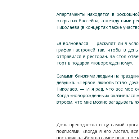
Апартаменты находятся в роскошной
открытых бассейна, а между ними рес
Николаева (в концертах также участ
«Я волновался — раскупят ли в усло
график гастролей так, чтобы в ден
отправился в ресторан. За стол от
торт в подарок «новорожденному».
Самыми близкими людьми на праздник
девушка. «Первое любопытство друз
Николаев. — И я рад, что все мое о
Когда «новорожденный» оказывался ме
втроем, что мне можно загадывать же
Дочь преподнесла отцу самый трог
подписями. «Когда я его листал, в
поставил альбом на самое почетное м