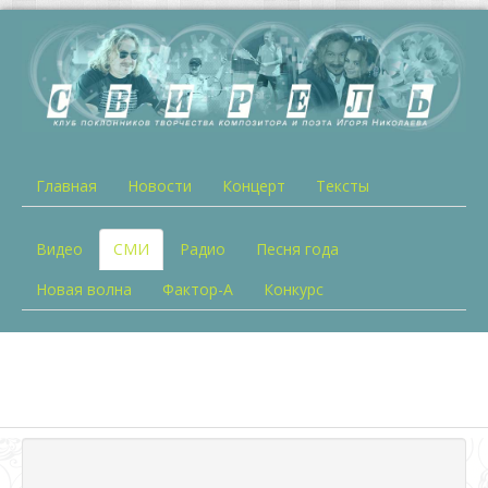
Главная
Новости
Концерт
Тексты
Видео
СМИ
Радио
Песня года
Новая волна
Фактор-А
Конкурс