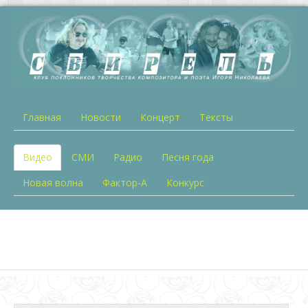
Главная
Новости
Концерт
Тексты
Видео
СМИ
Радио
Песня года
Новая волна
Фактор-А
Конкурс