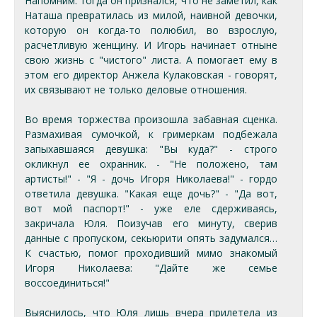
Напомним: тогда он признался, что не заметил, как
Наташа превратилась из милой, наивной девочки,
которую он когда-то полюбил, во взрослую,
расчетливую женщину. И Игорь начинает отныне
свою жизнь с "чистого" листа. А помогает ему в
этом его директор Анжела Кулаковская - говорят,
их связывают не только деловые отношения.
Во время торжества произошла забавная сценка.
Размахивая сумочкой, к гримеркам подбежала
запыхавшаяся девушка: "Вы куда?" - строго
окликнул ее охранник. - "Не положено, там
артисты!" - "Я - дочь Игоря Николаева!" - гордо
ответила девушка. "Какая еще дочь?" - "Да вот,
вот мой паспорт!" - уже еле сдерживаясь,
закричала Юля. Поизучав его минуту, сверив
данные с пропуском, секьюрити опять задумался…
К счастью, помог проходивший мимо знакомый
Игоря Николаева: "Дайте же семье
воссоединиться!"
Выяснилось, что Юля лишь вчера прилетела из