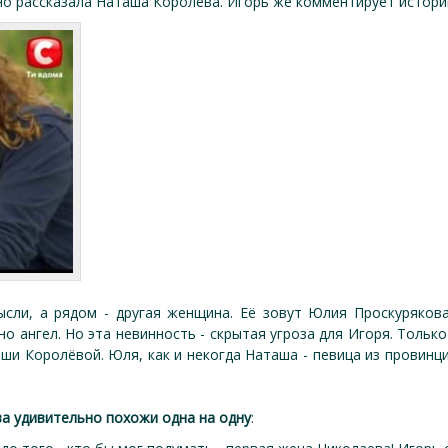
о рассказала Наташа Королёва. Игорь же комментирует истори
ысли, а рядом - другая женщина. Её зовут Юлия Проскуряков
о ангел. Но эта невинность - скрытая угроза для Игоря. Только
и Королёвой. Юля, как и некогда Наташа - певица из провинц
а удивительно похожи одна на одну
: