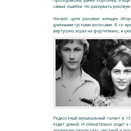
Проскурякова, ранее Королёва, а ещё 
самые ошибки. Но разорвать роковую
Начало цепи роковых женщин Игоря
длинными густыми волосами. В то вре
виртуозно играл на фортепиано, и уж
Редкостный музыкальный талант в 15
ездит домой. И обязательно ходит к 
логичному результату. Честный и пор