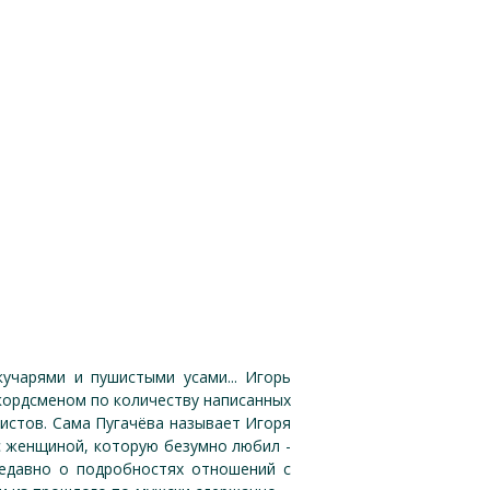
учарями и пушистыми усами... Игорь
кордсменом по количеству написанных
тистов. Сама Пугачёва называет Игоря
 с женщиной, которую безумно любил -
недавно о подробностях отношений с