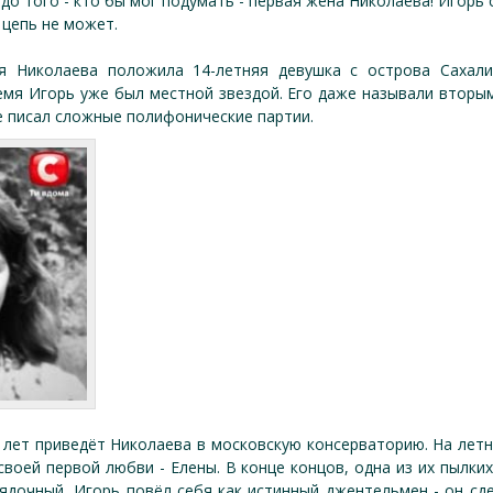
до того - кто бы мог подумать - первая жена Николаева! Игорь 
 цепь не может.
 Николаева положила 14-летняя девушка с острова Сахалин 
мя Игорь уже был местной звездой. Его даже называли вторым
е писал сложные полифонические партии.
 лет приведёт Николаева в московскую консерваторию. На летн
своей первой любви - Елены. В конце концов, одна из их пылки
ядочный, Игорь повёл себя как истинный джентельмен - он сд