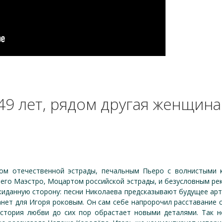
9 лет, рядом другая женщина
м отечественной эстрады, печальным Пьеро с волнистыми к
 его Маэстро, Моцартом российской эстрады, и безусловным ре
жиданную сторону: песни Николаева предсказывают будущее ар
анет для Игоря роковым. Он сам себе напророчил расставание
стория любви до сих пор обрастает новыми деталями. Так 