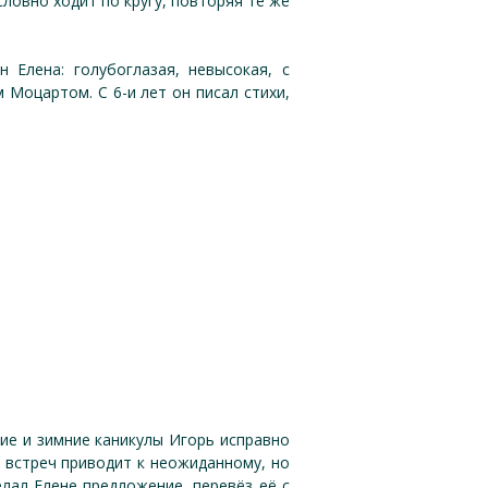
словно ходит по кругу, повторяя те же
Елена: голубоглазая, невысокая, с
 Моцартом. С 6-и лет он писал стихи,
ие и зимние каникулы Игорь исправно
х встреч приводит к неожиданному, но
елал Елене предложение, перевёз её с