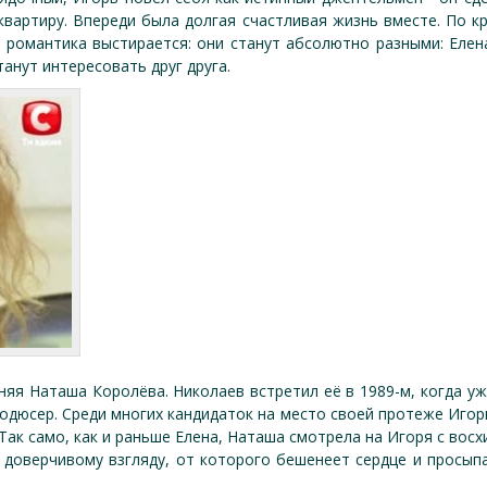
вартиру. Впереди была долгая счастливая жизнь вместе. По кра
я романтика выстирается: они станут абсолютно разными: Елен
танут интересовать друг друга.
тняя Наташа Королёва. Николаев встретил её в 1989-м, когда уж
одюсер. Среди многих кандидаток на место своей протеже Игор
 Так само, как и раньше Елена, Наташа смотрела на Игоря с во
у доверчивому взгляду, от которого бешенеет сердце и просы