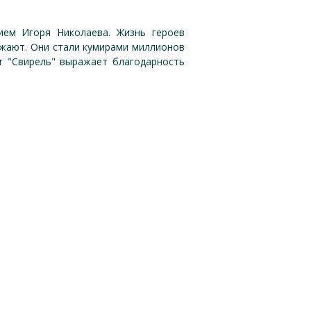
ием Игоря Николаева. Жизнь героев
ажают. Они стали кумирами миллионов
т "Свирель" выражает благодарность