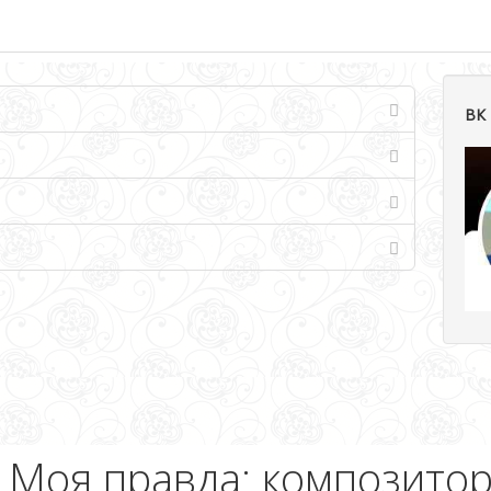
ВК 
Моя правда: композито