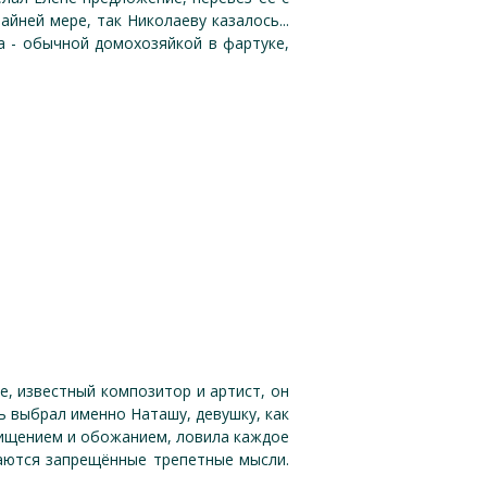
йней мере, так Николаеву казалось...
а - обычной домохозяйкой в фартуке,
е, известный композитор и артист, он
ь выбрал именно Наташу, девушку, как
схищением и обожанием, ловила каждое
паются запрещённые трепетные мысли.