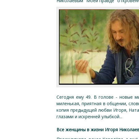
Николаевым "Моей правде" откровенн
Сегодня ему 49. В голове - новые м
миленькая, приятная в общении, словн
копия предыдущей любви Игоря, Наташ
глазами и искренней улыбкой...
Все женщины в жизни Игоря Николаев