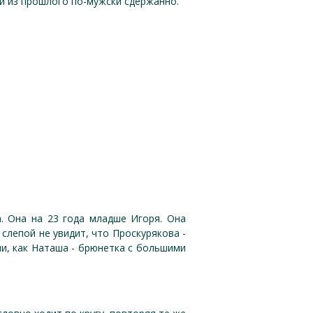
и из прошлого по-мужски сдержанно.
а. Она на 23 года младше Игоря. Она
 слепой не увидит, что Проскурякова -
ии, как Наташа - брюнетка с большими