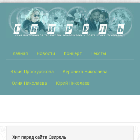
Главная
Новости
Концерт
Тексты
Юлия Проскурякова
Вероника Николаева
Юлия Николаева
Юрий Николаев
Хит парад сайта Свирель