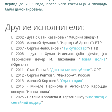
период до 2003 года, после чего гостиница и площадь
были демонтированы.
Другие исполнители:
2002 - дуэт с Сати Казанова \ "Фабрика звезд"-1
2003 - Алексей Чумаков \ "Народный Артист"\ РТР
2007 - Сергей Челобанов \ "
Ты суперстар!
"\ НТВ
2008 - дуэт с Хулио Иглесиас (Julio Iglesias, Jr)\
Творческий вечер И. Николаева "
Новая волна
"
(Юрмала)
2011 - Стас Пьеха \ "
Достояние республики
", ОРТ
2012 - Сергей Ревтов \ "Фактор-А", Россия
2013 - Алексей Кортнев \ "
Один в один
"
2015 - Микеле Перниола и Антонелло Кароцца\
конкурс "Новая волна"
2025 - Наташа Королева и Тарзан \ шоу "
Две звезды:
семейный подряд
"