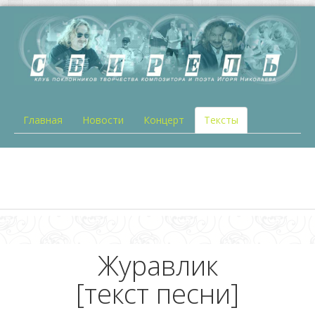
Главная
Новости
Концерт
Тексты
Журавлик
[текст песни]