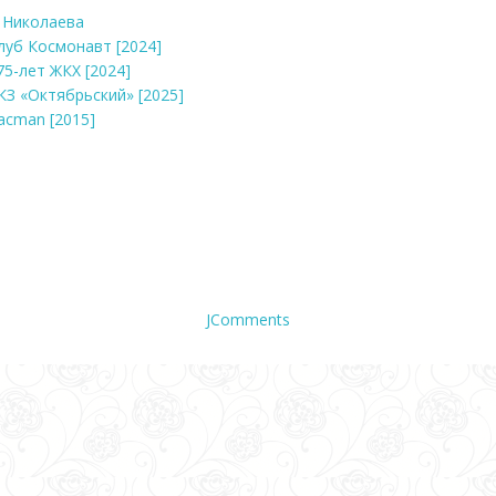
я Николаева
Клуб Космонавт [2024]
75-лет ЖКХ [2024]
БКЗ «Октябрьский» [2025]
Pacman [2015]
JComments