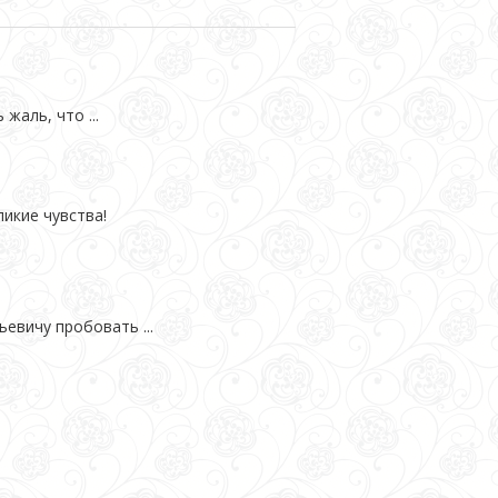
жаль, что ...
икие чувства!
евичу пробовать ...