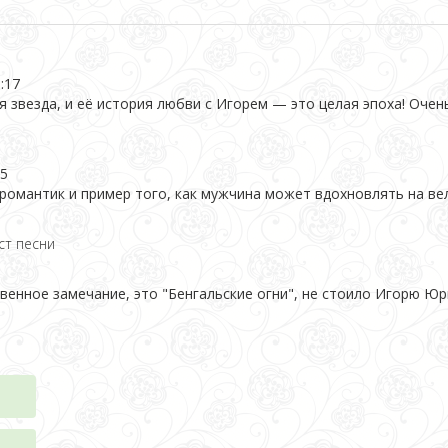
:17
везда, и её история любви с Игорем — это целая эпоха! Очень 
15
омантик и пример того, как мужчина может вдохновлять на вел
ст песни
енное замечание, это "Бенгальские огни", не стоило Игорю Юрь