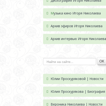
Дискография Игоря Николае
ва
М
узыка кино Игоря Николаева
Архив эфиров Игоря Николаева
Архив интервью Игоря Николаев
OK
Юлии Проскуряковой | Новости
Юлия Проскурякова | Биография
Вероника Николаева | Новости