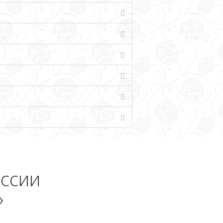
оссии
»