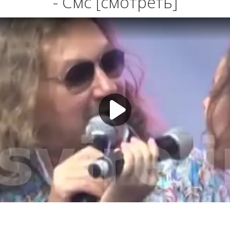
- Смс [смотреть]