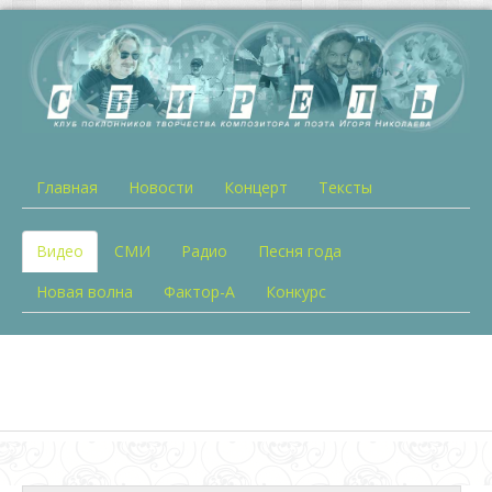
Главная
Новости
Концерт
Тексты
Видео
СМИ
Радио
Песня года
Новая волна
Фактор-А
Конкурс