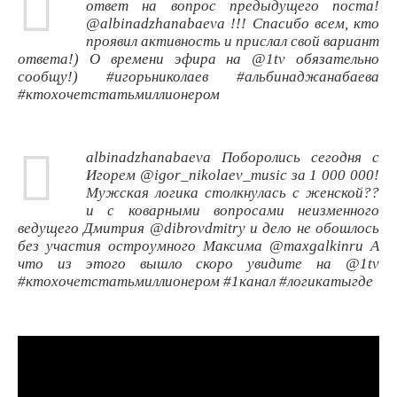
ответ на вопрос предыдущего поста!
@albinadzhanabaeva !!! Спасибо всем, кто
проявил активность и прислал свой вариант
ответа!) О времени эфира на @1tv обязательно
сообщу!) #игорьниколаев #альбинаджанабаева
#ктохочетстатьмиллионером
albinadzhanabaeva Поборолись сегодня с
Игорем @igor_nikolaev_music за 1 000 000!
Мужская логика столкнулась с женской??
и с коварными вопросами неизменного
ведущего Дмитрия @dibrovdmitry и дело не обошлось
без участия остроумного Максима @maxgalkinru А
что из этого вышло скоро увидите на @1tv
#ктохочетстатьмиллионером #1канал #логикатыгде