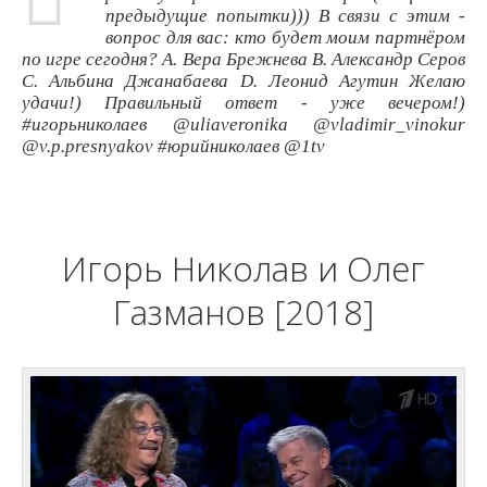
предыдущие попытки))) В связи с этим -
вопрос для вас: кто будет моим партнёром
по игре сегодня? А. Вера Брежнева В. Александр Серов
С. Альбина Джанабаева D. Леонид Агутин Желаю
удачи!) Правильный ответ - уже вечером!)
#игорьниколаев @uliaveronika @vladimir_vinokur
@v.p.presnyakov #юрийниколаев @1tv
Игорь Николав и Олег
Газманов [2018]