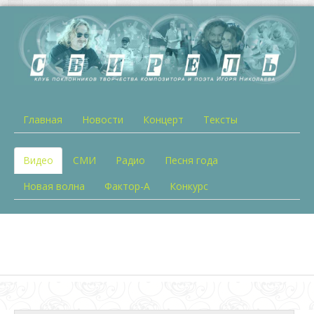
Главная
Новости
Концерт
Тексты
Видео
СМИ
Радио
Песня года
Новая волна
Фактор-А
Конкурс