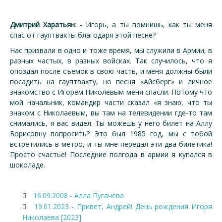
Дмитрий Харатьян
: - Игорь, а ты помнишь, как ты меня
спас от гауптвахты благодаря этой песне?
Нас призвали в одно и тоже время, мы служили в Армии, в
разных частых, в разных войсках. Так случилось, что я
опоздал после съемок в свою часть, и меня должны были
посадить на гауптвахту, но песня «Айсберг» и личное
знакомство с Игорем Николевым меня спасли. Потому что
мой начальник, командир части сказал «я знаю, что ты
знаком с Николаевым, вы там на телевидении где-то там
снимались, я вас видел. Ты можешь у него билет на Аллу
Борисовну попросить? Это был 1985 год, мы с тобой
встретились в метро, и ты мне передал эти два билетика!
Просто счастье! Последние полгода в армии я купался в
шоколаде.
16.09.2008 - Алла Пугачёва
19.01.2023 - Привет, Андрей! День рождения Игоря
Николаева [2023]