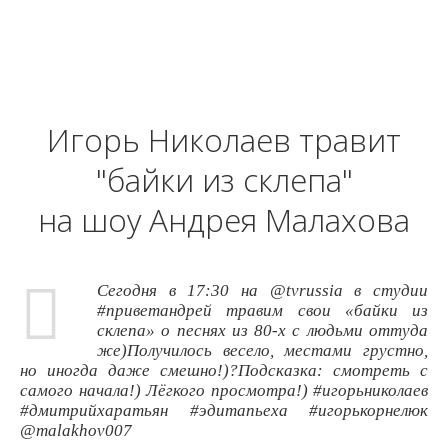
Игорь Николаев травит
"байки из склепа"
на шоу Андрея Малахова
Сегодня в 17:30 на @tvrussia в студии
#приветандрей травим свои «байки из
склепа» о песнях из 80-х с людьми оттуда
же)Получилось весело, местами грустно,
но иногда даже смешно!)?Подсказка: смотреть с
самого начала!) Лёгкого просмотра!) #игорьниколаев
#дмитрийхаратьян #эдитапьеха #игорькорнелюк
@malakhov007