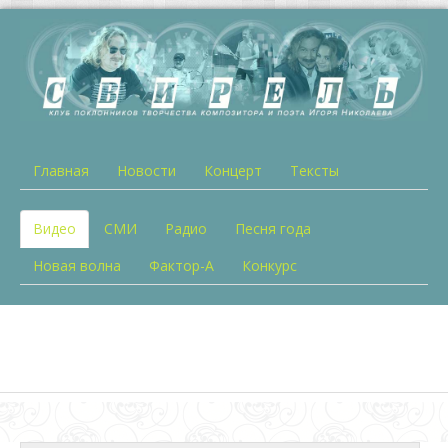
Главная
Новости
Концерт
Тексты
Видео
СМИ
Радио
Песня года
Новая волна
Фактор-А
Конкурс