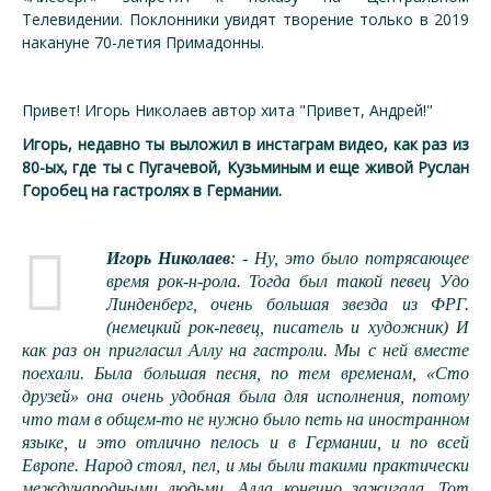
Телевидении. Поклонники увидят творение только в 2019
накануне 70-летия Примадонны.
Привет! Игорь Николаев автор хита "Привет, Андрей!"
Игорь, недавно ты выложил в инстаграм видео, как раз из
80-ых, где ты с Пугачевой, Кузьминым и еще живой Руслан
Горобец на гастролях в Германии.
Игорь Николаев
: - Ну, это было потрясающее
время рок-н-рола. Тогда был такой певец Удо
Линденберг, очень большая звезда из ФРГ.
(немецкий рок-певец, писатель и художник) И
как раз он пригласил Аллу на гастроли. Мы с ней вместе
поехали. Была большая песня, по тем временам, «Сто
друзей» она очень удобная была для исполнения, потому
что там в общем-то не нужно было петь на иностранном
языке, и это отлично пелось и в Германии, и по всей
Европе. Народ стоял, пел, и мы были такими практически
международными людьми. Алла конечно зажигала. Тот