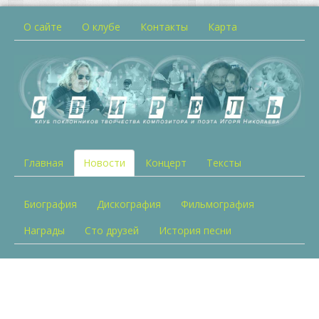
О сайте
О клубе
Контакты
Карта
Главная
Новости
Концерт
Тексты
Биография
Дискография
Фильмография
Награды
Сто друзей
История песни