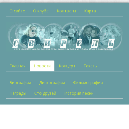
О сайте
О клубе
Контакты
Карта
Главная
Новости
Концерт
Тексты
Биография
Дискография
Фильмография
Награды
Сто друзей
История песни