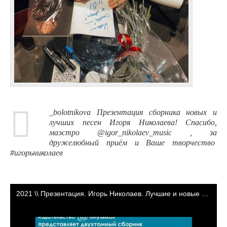
_bolotnikova Презентация сборника новых и
лучших песен Игоря Николаева! Спасибо,
маэстро @igor_nikolaev_music , за
дружелюбный приём и Ваше творчество
#игорьниколаев