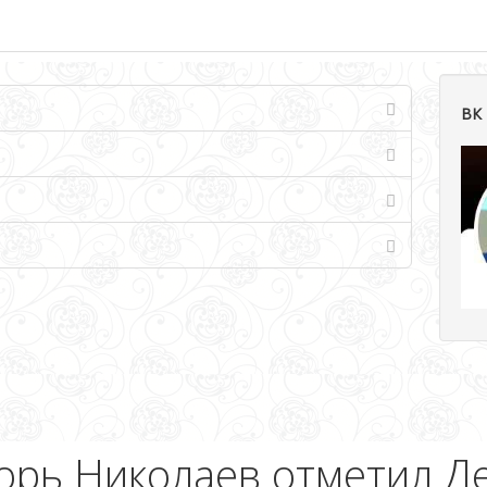
ВК 
орь Николаев отметил Д