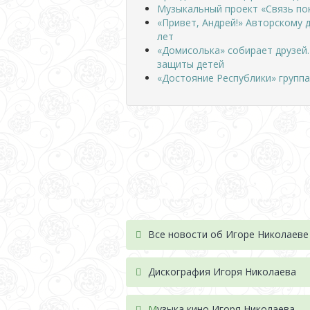
Музыкальный проект «Связь по
«Привет, Андрей!» Авторскому 
лет
«Домисолька» собирает друзей
защиты детей
«Достояние Республики» группа 
Все новости об Игоре Николаеве
Дискография Игоря Николае
ва
М
узыка кино Игоря Николаева