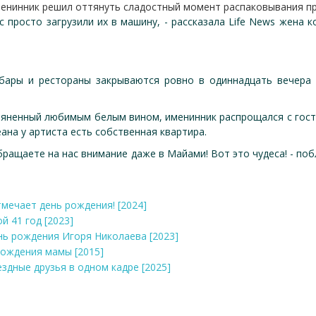
именинник решил оттянуть сладостный момент распаковывания п
 просто загрузили их в машину, - рассказала Life News жена к
бары и рестораны закрываются ровно в одиннадцать вечера -
ьяненный любимым белым вином, именинник распрощался с гост
ана у артиста есть собственная квартира.
обращаете на нас внимание даже в Майами! Вот это чудеса! - по
тмечает день рождения! [2024]
й 41 год [2023]
ень рождения Игоря Николаева [2023]
 рождения мамы [2015]
вездные друзья в одном кадре [2025]