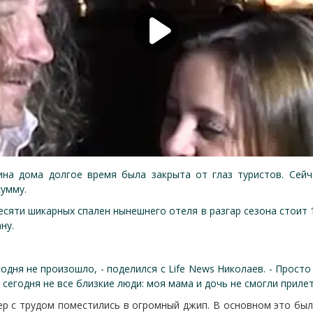
ина дома долгое время была закрыта от глаз туристов. Сей
умму.
есяти шикарных спален нынешнего отеля в разгар сезона стоит 1
ану.
годня не произошло, - поделился с Life News Николаев. - Прос
 сегодня не все близкие люди: моя мама и дочь не смогли прилет
р с трудом поместились в огромный джип. В основном это был