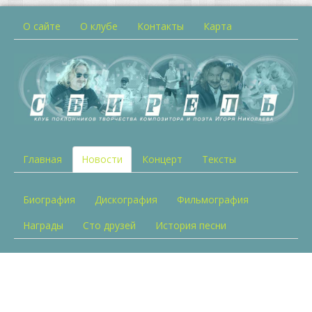
О сайте
О клубе
Контакты
Карта
Главная
Новости
Концерт
Тексты
Биография
Дискография
Фильмография
Награды
Сто друзей
История песни