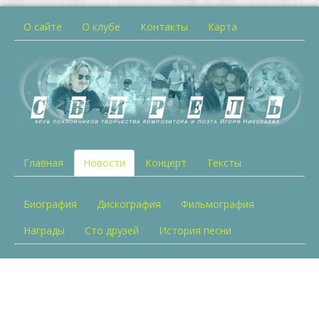
О сайте
О клубе
Контакты
Карта
Главная
Новости
Концерт
Тексты
Биография
Дискография
Фильмография
Награды
Сто друзей
История песни