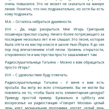
очень повысился. Это не может не сказаться на манере
пения. Понятно, что оно подражательно, но хотя бы есть
кому подражать.
М.А. – Осталось набраться душевности.
И.Н. – Да, надо раскрыться. Мне Игорь Григорьев
позавчера прислал ссылку. Ничего более потрясающего за
последние несколько лет я не слышал. Это песня, которая
была спета на мастер-классе в школе Нью-Йорка. Я до сих
пор под впечатлением этой песни. Уровень открытости,
откровенности и мастерства просто зашкаливает там.
Радиослушательница Татьяна – Можно к вам обращаться
просто Игорь?
И.Н. – С удовольствие буду отвечать.
Радиослушательница Татьяна – У меня к вам есть
просьба. Вы мэтр во всех отношениях. Вы не могли бы
повлиять на то, чтобы была хоть элементарная цензура?
Приведу простой пример. Буквально в субботу или
воскресенье на радиостанции «Говорит Москва» целый
день идет музыкальная программа, крутят целый день