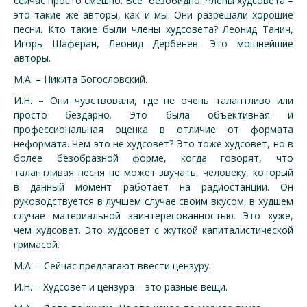
сейчас просто смешно. Все безобидно. Члены худсовета –
это такие же авторы, как и мы. Они разрешали хорошие
песни. Кто такие были члены худсовета? Леонид Танич,
Игорь Шаферан, Леонид Дербенев. Это мощнейшие
авторы.
М.А. – Никита Богословский.
И.Н. – Они чувствовали, где не очень талантливо или
просто бездарно. Это была объективная и
профессиональная оценка в отличие от формата
неформата. Чем это не худсовет? Это тоже худсовет, но в
более безобразной форме, когда говорят, что
талантливая песня не может звучать, человеку, который
в данный момент работает на радиостанции. Он
руководствуется в лучшем случае своим вкусом, в худшем
случае материальной заинтересованностью. Это хуже,
чем худсовет. Это худсовет с жуткой капиталистической
гримасой.
М.А. – Сейчас предлагают ввести цензуру.
И.Н. – Худсовет и цензура – это разные вещи.