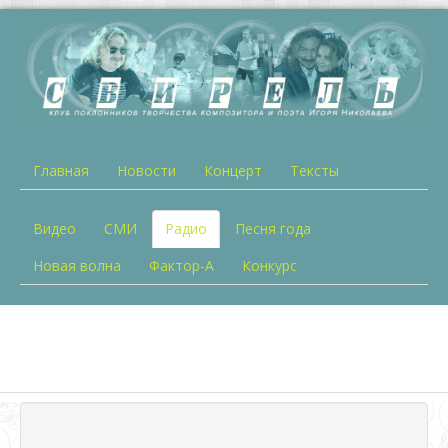
Главная
Новости
Концерт
Тексты
Видео
СМИ
Радио
Песня года
Новая волна
Фактор-А
Конкурс