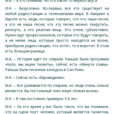
М.А. – Я это понимаю. Но это какое-то мерило вкуса.
И.Н. – Безусловно. Во-первых, все это существует на
любой радиостанции и телекомпании мира. В Америке и
Европе есть люди, которые говорят, что это наша песня,
а это не наша песня, что эту песню можно покрутить,
рискнуть, а это ужасная вещь. Это очень субъективно.
Нужен круг профессионалов, которые это будут говорить,
а не некие лица, которые просто находятся на волне,
приобрели радиостанцию, что хотят, то и воротят. В этом
есть большая разница.
М.А. – История идет по спирали. Раньше была программа
«Алло, мы ищем таланты», сейчас есть «Минута славы».
Раньше были песенные конкурсы в Сан-Ремо.
И.Н. – Сейчас есть «Евровидение».
М.А. – Все развивается по спирали, но люди очень сильно
меняются. Вы постоянный член жюри «Новая волна».
И.Н. – Я там постоянно примерно 5-6 лет.
М.А. – За это время у вас было такое, что вы понимали,
что на сцене поет человек, который является талантом,