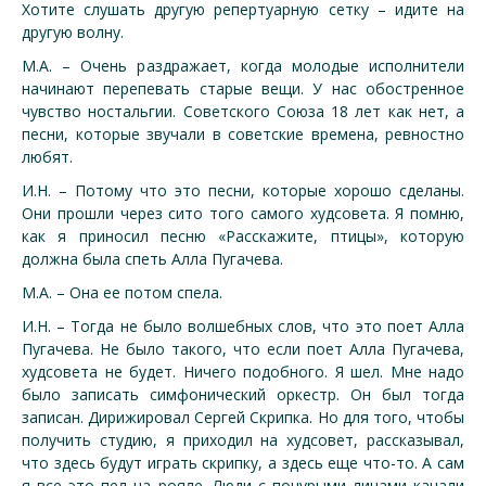
Хотите слушать другую репертуарную сетку – идите на
другую волну.
М.А. – Очень раздражает, когда молодые исполнители
начинают перепевать старые вещи. У нас обостренное
чувство ностальгии. Советского Союза 18 лет как нет, а
песни, которые звучали в советские времена, ревностно
любят.
И.Н. – Потому что это песни, которые хорошо сделаны.
Они прошли через сито того самого худсовета. Я помню,
как я приносил песню «Расскажите, птицы», которую
должна была спеть Алла Пугачева.
М.А. – Она ее потом спела.
И.Н. – Тогда не было волшебных слов, что это поет Алла
Пугачева. Не было такого, что если поет Алла Пугачева,
худсовета не будет. Ничего подобного. Я шел. Мне надо
было записать симфонический оркестр. Он был тогда
записан. Дирижировал Сергей Скрипка. Но для того, чтобы
получить студию, я приходил на худсовет, рассказывал,
что здесь будут играть скрипку, а здесь еще что-то. А сам
я все это пел на рояле. Люди с понурыми лицами качали