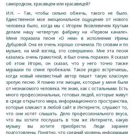
самородком, красавцем или красавицей?
И.Н. – Так, чтобы сильно обжечь, такого не было.
Единственное мое эмоциональное ощущение от нового
человека было, когда мы с Игорем Яковлевичем Крутым
делали нашу четвертую фабрику на «Первом канале».
Меня поразила песня «О нем» в исполнении Ирины
Дубцовой. Она ее очень хорошо сочинила. По словам и по
музыке, на мой взгляд, это совершенно. Мне эта песня
казалась очень грамотной, я был очень поражен. Я сказал
об этом Игорю, он сказал, что у него точно также
мурашки по спине пробежали. Такое редко встречаешь,
когда новый неизвестный автор пишет такую классную
зрелую песню. Я помню эти эмоции, которые у меня были
от незнакомого человека. Не знаю, как с остальными. Есть
много профессиональных, готовых людей, которые живут
в среде открытого мира, информационного пространства,
которые кликают в любой сайт в Интернете, слушают то,
что они хотят слышать. Дело профессионального вкуса,
что вы хотите послушать в том же Интернете, какую
музыку вы хотите приобрести. Люди заранее
подготовлены. Понятно, что средний уровень информации