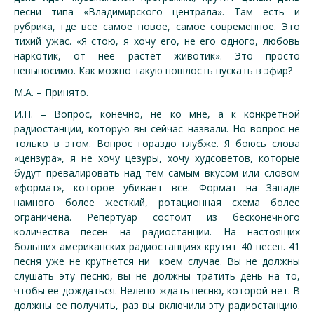
песни типа «Владимирского централа». Там есть и
рубрика, где все самое новое, самое современное. Это
тихий ужас. «Я стою, я хочу его, не его одного, любовь
наркотик, от нее растет животик». Это просто
невыносимо. Как можно такую пошлость пускать в эфир?
М.А. – Принято.
И.Н. – Вопрос, конечно, не ко мне, а к конкретной
радиостанции, которую вы сейчас назвали. Но вопрос не
только в этом. Вопрос гораздо глубже. Я боюсь слова
«цензура», я не хочу цезуры, хочу худсоветов, которые
будут превалировать над тем самым вкусом или словом
«формат», которое убивает все. Формат на Западе
намного более жесткий, ротационная схема более
ограничена. Репертуар состоит из бесконечного
количества песен на радиостанции. На настоящих
больших американских радиостанциях крутят 40 песен. 41
песня уже не крутнется ни коем случае. Вы не должны
слушать эту песню, вы не должны тратить день на то,
чтобы ее дождаться. Нелепо ждать песню, которой нет. В
должны ее получить, раз вы включили эту радиостанцию.