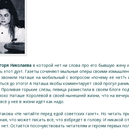
горя Николаева
в которой нет ни слова про его бывшую жену и
ь этот дуэт. Газеты сочиняют мыльные оперы своими измышлен
 звонили Наташе на мобильный с вопросом «почему её нет?» и
ться до этого! А Наташа якобы комментирует свой прогул ран
 Проливая горькие слёзы, певица разместила в своём блоге по
охо Наташе Королёвой в своей нынешней жизни, что на вечери
всё у неё в жизни идёт как надо.
акова «Не читайте перед едой советских газет». Но читать п
ная, что может писать всё, что взбредёт в голову. И никакой о
о нет. Остаётся посочувствовать читателям и героям первых пол