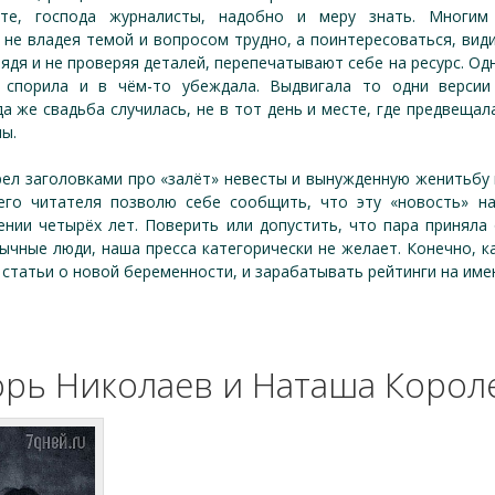
уйте, господа журналисты, надобно и меру знать. Многи
 не владея темой и вопросом трудно, а поинтересоваться, вид
лядя и не проверяя деталей, перепечатывают себе на ресурс. Одн
 спорила и в чём-то убеждала. Выдвигала то одни версии
а же свадьба случилась, не в тот день и месте, где предвещал
ы.
рел заголовками про «залёт» невесты и вынужденную женитьбу
щего читателя позволю себе сообщить, что эту «новость» н
ении четырёх лет. Поверить или допустить, что пара приняла
бычные люди, наша пресса категорически не желает. Конечно, 
статьи о новой беременности, и зарабатывать рейтинги на име
орь Николаев и Наташа Корол