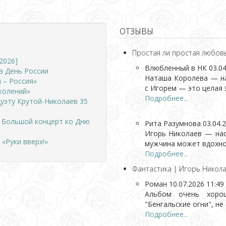
ОТЗЫВЫ
Простая ли простая любов
2026]
Влюбленный в НК
03.04
в День России
Наташа Королёва — на
 – Россия»
с Игорем — это целая э
колений»
Подробнее...
дуэту Крутой-Николаев 35
. Большой концерт ко Дню
Рита Разумнова
03.04.
Игорь Николаев — нас
«Руки вверх!»
мужчина может вдохнов
Подробнее...
Фантастика | Игорь Никола
Роман
10.07.2026 11:49
Альбом очень хорош
"Бенгальские огни", не
Подробнее...