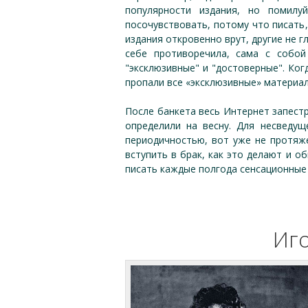
популярности издания, но помил
посочувствовать, потому что писать,
издания откровенно врут, другие не г
себе противоречила, сама с собой
"эксклюзивные" и "достоверные". Когд
пропали все «эксклюзивные» материал
После банкета весь Интернет запест
определили на весну. Для несведу
периодичностью, вот уже не протяж
вступить в брак, как это делают и о
писать каждые полгода сенсационные 
Иг