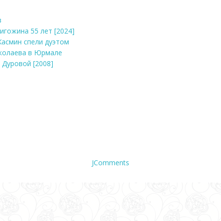
в
игожина 55 лет [2024]
 Жасмин спели дуэтом
иколаева в Юрмале
ы Дуровой [2008]
JComments