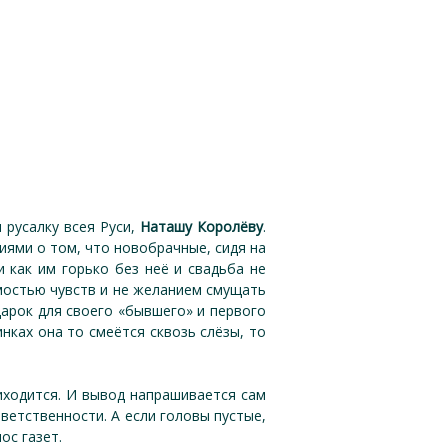
 русалку всея Руси,
Наташу Королёву
.
иями о том, что новобрачные, сидя на
 как им горько без неё и свадьба не
имостью чувств и не желанием смущать
дарок для своего «бывшего» и первого
нках она то смеётся сквозь слёзы, то
риходится. И вывод напрашивается сам
тветственности. А если головы пустые,
ос газет.