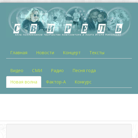
Главная
Новости
Концерт
Тексты
Видео
СМИ
Радио
Песня года
Новая волна
Фактор-А
Конкурс