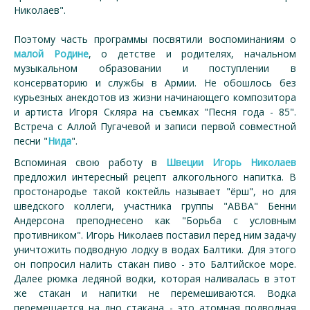
Николаев".
Поэтому часть программы посвятили воспоминаниям о
малой Родине
, о детстве и родителях, начальном
музыкальном образовании и поступлении в
консерваторию и службы в Армии. Не обошлось без
курьезных анекдотов из жизни начинающего композитора
и артиста Игоря Скляра на съемках "Песня года - 85".
Встреча с Аллой Пугачевой и записи первой совместной
песни "
Нида
".
Вспоминая свою работу в
Швеции Игорь Николаев
предложил интересный рецепт алкогольного напитка. В
простонародье такой коктейль называет "ёрш", но для
шведского коллеги, участника группы "ABBA" Бенни
Андерсона преподнесено как "Борьба с условным
противником". Игорь Николаев поставил перед ним задачу
уничтожить подводную лодку в водах Балтики. Для этого
он попросил налить стакан пиво - это Балтийское море.
Далее рюмка ледяной водки, которая наливалась в этот
же стакан и напитки не перемешиваются. Водка
перемещается на дно стакана - это атомная подводная