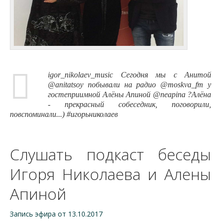
igor_nikolaev_music Сегодня мы с Анитой
@anitatsoy побывали на радио @moskva_fm у
гостеприимной Алёны Апиной @neapina ?Алёна
- прекрасный собеседник, поговорили,
повспоминали...) #игорьниколаев
Слушать подкаст беседы
Игоря Николаева и Алены
Апиной
Запись эфира от 13.10.2017