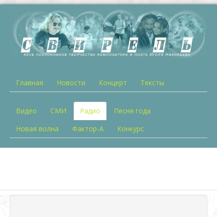
Главная
Новости
Концерт
Тексты
Видео
СМИ
Радио
Песня года
Новая волна
Фактор-А
Конкурс