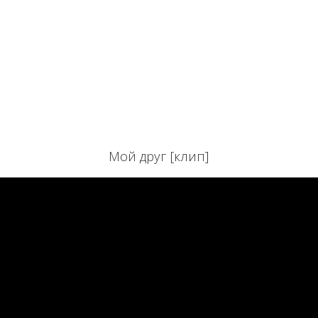
Мой друг [клип]