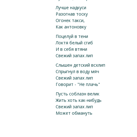
Лучше надкуси
Разогнав тоску
Огонек такси,
Как антоновку
Поцелуй в тени
Локтя белый сгиб
И в себя втяни
Свежий запах лип
Слышен детский всхлип
Спрыгнул в воду мяч
Свежий запах лип
Говорит - "Не плачь"
Пусть соблазн велик
Жить хоть как-нибудь
Свежий запах лип
Может обмануть