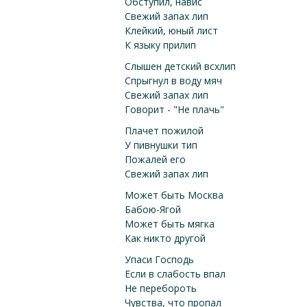
Обступил, навис
Свежий запах лип
Клейкий, юный лист
К языку прилип
Слышен детский всхлип
Спрыгнул в воду мяч
Свежий запах лип
Говорит - "Не плачь"
Плачет пожилой
У пивнушки тип
Пожалей его
Свежий запах лип
Может быть Москва
Бабою-Ягой
Может быть мягка
Как никто другой
Упаси Господь
Если в слабость впал
Не перебороть
Чувства, что пропал