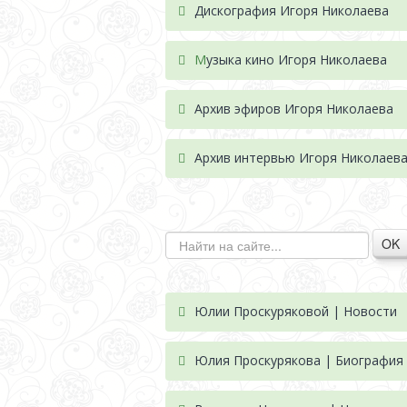
Дискография Игоря Николае
ва
М
узыка кино Игоря Николаева
Архив эфиров Игоря Николаева
Архив интервью Игоря Николаев
OK
Юлии Проскуряковой | Новости
Юлия Проскурякова | Биография