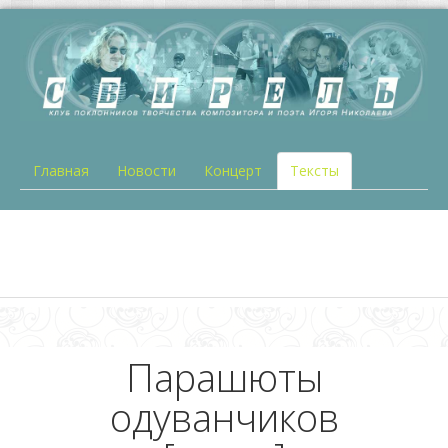
Главная
Новости
Концерт
Тексты
Парашюты
одуванчиков