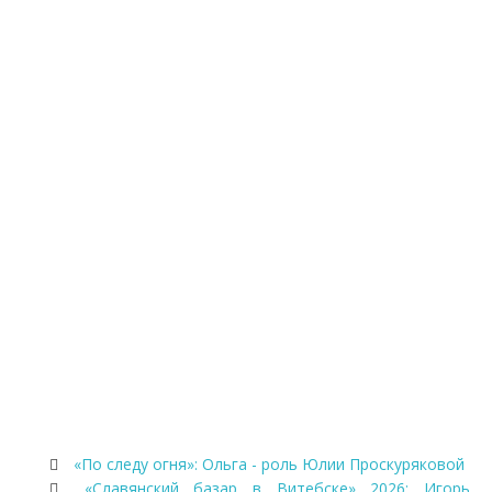
«По следу огня»: Ольга - роль Юлии Проскуряковой
«Славянский базар в Витебске» 2026: Игорь