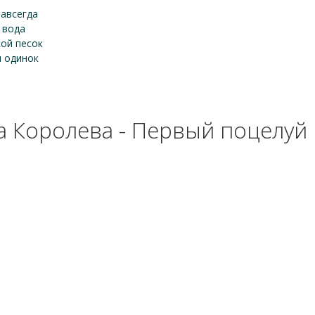
навсегда
 вода
кой песок
ы одинок
 Королева - Первый поцелуй 