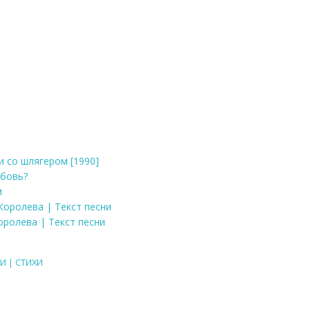
ши со шлягером [1990]
юбовь?
м
 Королева | Текст песни
оролева | Текст песни
И | СТИХИ