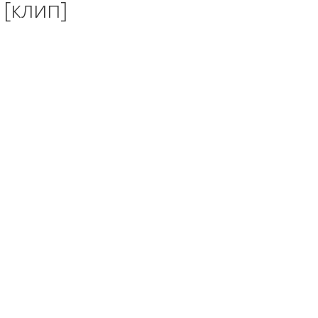
[клип]