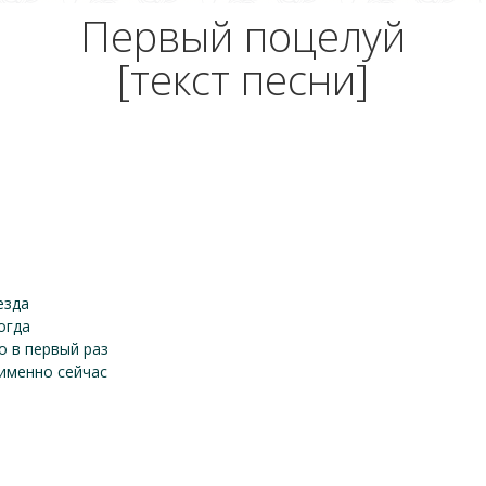
Первый поцелуй
[текст песни]
езда
огда
о в первый раз
 именно сейчас