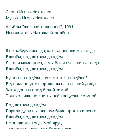
Слова Игорь Николаев
Музыка Игорь Николаев
Альбом "желтые тюльпвны", 1991
Исполнитель Наташа Королёва
Я не забуду никогда, как танцевали мы тогда
Вдвоём, под летним дождём
Летели мимо поезда мы были счастливы тогда
Вдвоём, под летним дождём
Ну чего ты ждёшь, ну чего же ты ждёшь?
Ведь давно уже в прошлом наш летний дождь
Заколдован город белой зимой
Только лишь во сне ты всё танцуешь со мной
Под летним дождём
Парили души высоко, им было просто и легко
Вдвоём, под летним дождём
Не знали мы тогда мой друг,
Что не сомкнуть нам больше рук