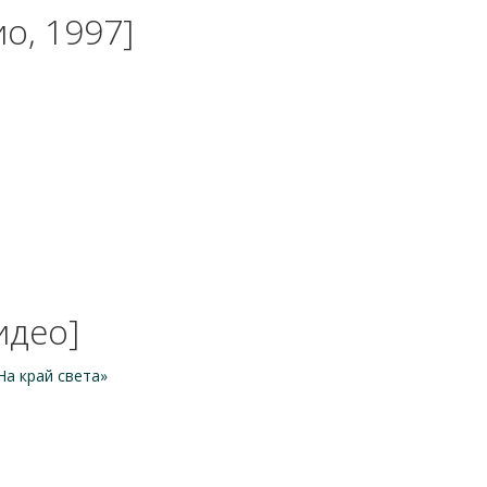
о, 1997]
идео]
На край света»