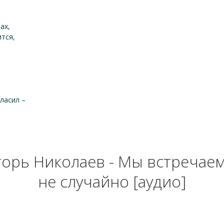
ах,
тся,
гласил –
орь Николаев - Мы встречае
не случайно [аудио]