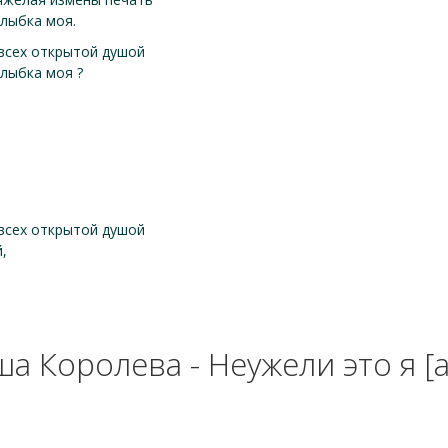
улыбка моя.
 всех открытой душой
улыбка моя ?
 всех открытой душой
,
а Королева - Неужели это я [