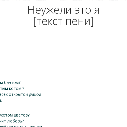
Неужели это я
[текст пени]
ым бантом?
стым котом ?
 всех открытой душой
,
букетом цветов?
ачит любовь?
тяжёлая измены печать