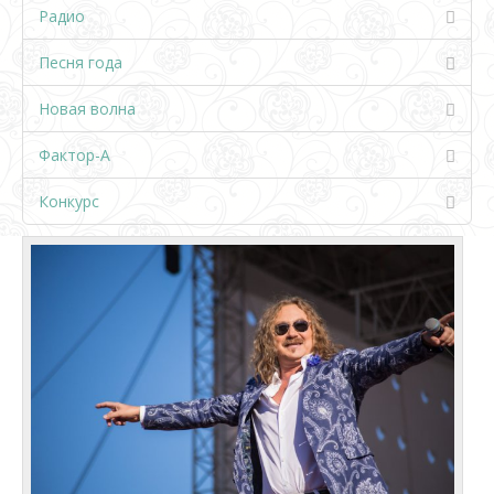
Радио
Песня года
Новая волна
Фактор-А
Конкурс