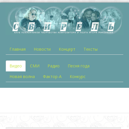
Главная
Новости
Концерт
Тексты
Видео
СМИ
Радио
Песня года
Новая волна
Фактор-А
Конкурс